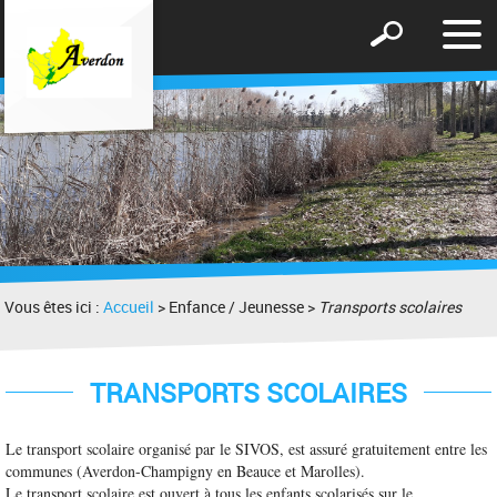
Affic
Afficher
le
le
men
formulaire
de
recherche
Vous êtes ici :
Accueil
> Enfance / Jeunesse >
Transports scolaires
TRANSPORTS SCOLAIRES
L
e transport scolaire organisé par le SIVOS, est assuré gratuitement entre les
communes (Averdon-Champigny en Beauce et Marolles).
Le transport scolaire est ouvert à tous les enfants scolarisés sur le