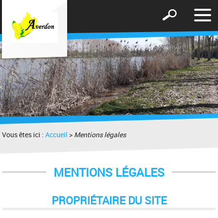
Affic
Afficher
le
le
men
formulaire
de
recherche
Vous êtes ici :
Accueil
>
Mentions légales
MENTIONS LÉGALES
PROPRIÉTAIRE DU SITE