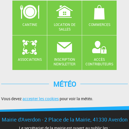
CANTINE
LOCATION DE
COMMERCES
SALLES
ASSOCIATIONS
INSCRIPTION
ACCÈS
NEWSLETTER
CONTRIBUTEURS
MÉTÉO
Vous devez
accepter les cookies
pour voir la météo.
Mairie d'Averdon - 2 Place de la Mairie, 41330 Averdon
Le secrétariat de la mairie est ouvert au public les :