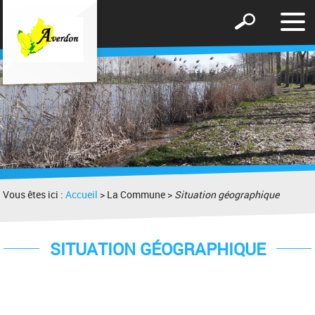
Affic
Afficher
le
le
men
formulaire
de
recherche
Vous êtes ici :
Accueil
> La Commune >
Situation géographique
SITUATION GÉOGRAPHIQUE