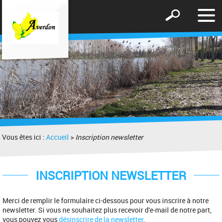
Affic
Afficher
le
le
men
formulaire
de
recherche
Vous êtes ici :
Accueil
>
Inscription newsletter
INSCRIPTION NEWSLETTER
Merci de remplir le formulaire ci-dessous pour vous inscrire à notre
newsletter. Si vous ne souhaitez plus recevoir d'e-mail de notre part,
vous pouvez vous
désinscrire de la newsletter
.