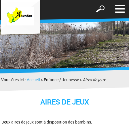
Affic
Afficher
le
le
men
formulaire
de
recherche
Vous êtes ici :
Accueil
> Enfance / Jeunesse >
Aires de jeux
AIRES DE JEUX
Deux aires de jeux sont à disposition des bambins.