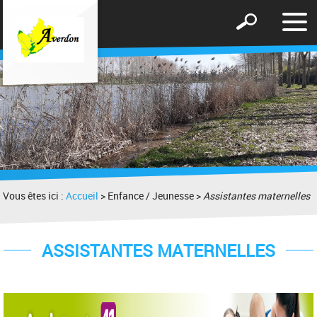
Affic
Afficher
le
le
men
formulaire
de
recherche
Vous êtes ici :
Accueil
> Enfance / Jeunesse >
Assistantes maternelles
ASSISTANTES MATERNELLES