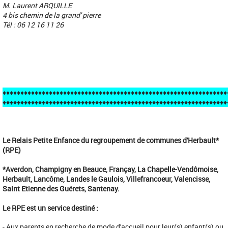
M. Laurent ARQUILLE
4 bis chemin de la grand' pierre
Tél : 06 12 16 11 26
♦♦♦♦♦♦♦♦♦♦♦♦♦♦♦♦♦♦♦♦♦♦♦♦♦♦♦♦♦♦♦♦♦♦♦♦♦♦♦♦♦♦♦♦♦♦♦♦♦♦♦♦♦♦♦♦♦♦♦♦♦♦♦
♦♦♦♦♦♦♦♦♦♦♦♦♦♦♦♦♦♦♦♦♦♦♦♦♦♦♦♦♦♦♦♦♦♦♦♦♦♦♦♦♦♦♦♦♦♦♦♦♦♦♦♦♦♦♦♦♦♦♦♦♦♦♦
Le Relais Petite Enfance du regroupement de communes d'Herbault*
(RPE)
*Averdon, Champigny en Beauce, Françay, La Chapelle-Vendômoise,
Herbault, Lancôme, Landes le Gaulois, Villefrancoeur, Valencisse,
Saint Etienne des Guérets, Santenay.
Le RPE est un service destiné :
- Aux parents en recherche de mode d'accueil pour leur(s) enfant(s) ou