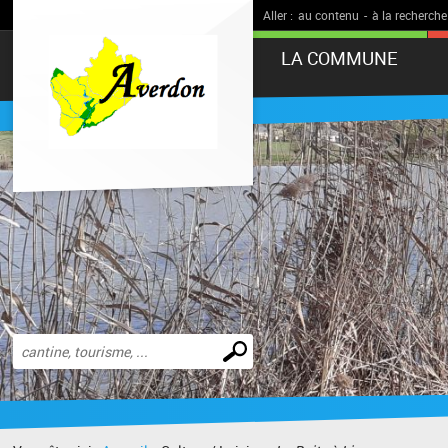
Aller :
au contenu
-
à la recherche
LA COMMUNE
Effectuer
une
recherche