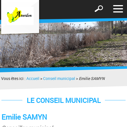
Affic
Afficher
le
le
men
formulaire
de
recherche
Vous êtes ici :
Accueil
>
Conseil municipal
>
Emilie SAMYN
LE CONSEIL MUNICIPAL
Emilie SAMYN