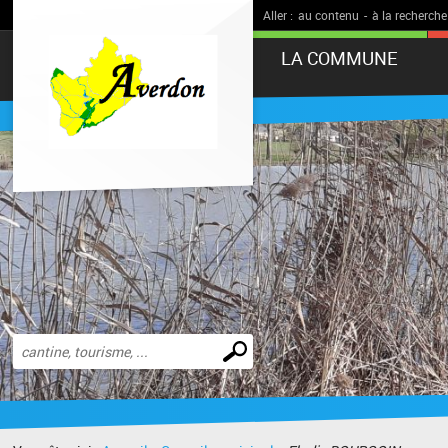
Aller :
au contenu
-
à la recherche
LA COMMUNE
Effectuer
une
recherche