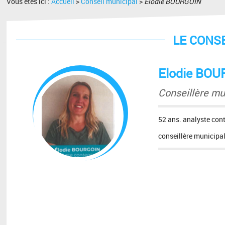
Vous êtes ici :
Accueil
>
Conseil municipal
>
Elodie BOURGOIN
LE CONS
Elodie BO
Conseillère mu
52 ans. analyste con
conseillère municipa