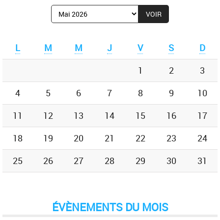
Afficher
le
mois
de
L
M
M
J
V
S
D
:
1
2
3
4
5
6
7
8
9
10
11
12
13
14
15
16
17
18
19
20
21
22
23
24
25
26
27
28
29
30
31
ÉVÈNEMENTS DU MOIS